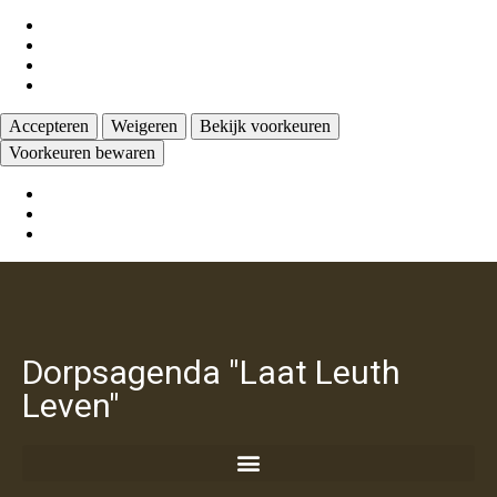
Beheer opties
Beheer diensten
Beheer {vendor_count} leveranciers
Lees meer over deze doeleinden
Accepteren
Weigeren
Bekijk voorkeuren
Voorkeuren bewaren
Bekijk voorkeuren
Cookiebeleid
Privacy verklaring
Dorpsagenda "Laat Leuth
Leven"