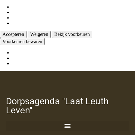
Beheer opties
Beheer diensten
Beheer {vendor_count} leveranciers
Lees meer over deze doeleinden
Accepteren
Weigeren
Bekijk voorkeuren
Voorkeuren bewaren
Bekijk voorkeuren
Cookiebeleid
Privacy verklaring
Dorpsagenda "Laat Leuth
Leven"